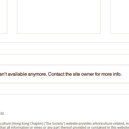
n't available anymore. Contact the site owner for more info.
Tree Appraisal Qualification
國際
course, 24-26 Nov 2023
鋸及修
歷評
td.