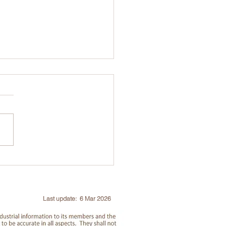
樹木學會香港分部 – 電油
剪(地上)技師 (QCPT)資
核 : 備試課程
Last update: 6 Mar 2026