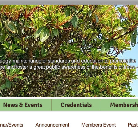
logy, maintenance of standards and education to promote the
ure and foster a great public awareness of the benefits of trees
News & Events
Credentials
Membersh
nar/Events
Announcement
Members Event
Pas