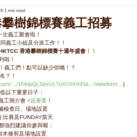
19
1 min read
香港攀樹錦標賽義工招募
第一次義工聚會啦！
不同義工小組及分派工作！！
HKTCC 香港攀樹錦標賽十週年盛會
！！
列啦！
！義工們！點可以缺少你哋！？
報名？！
le.com/…/1FAIpQLSexVL7uXCrlXmf3a…/viewform…
)
k低以下重要日子：
 義工簡介會 
#超重要
！
 裝備檢查日、場地設置
日) 比賽及FUNDAY當天
都強烈建議你參與喔：
）樹木修剪及場地設置