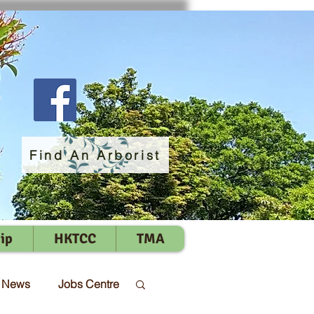
Find An Arborist
ip
HKTCC
TMA
t News
Jobs Centre