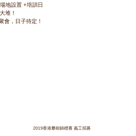
）場地設置 +培訓日
有一大堆！
次聚會，日子待定！ 
2019香港攀樹錦標賽 義工招募