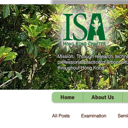
Mission: Through research, techno
professional practice of arboricult
throughout Hong Kong.
Home
About Us
All Posts
Examination
Semi