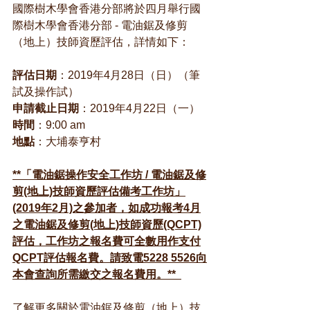
國際樹木學會香港分部將於四月舉行國
際樹木學會香港分部 - 電油鋸及修剪
（地上）技師資歷評估，詳情如下：
評估日期
：2019年4月28日（日）（筆
試及操作試）
申請截止日期
：2019年4月22日（一）
時間
：9:00 am
地點
：大埔泰亨村
**「電油鋸操作安全工作坊 / 電油鋸及修
剪(地上)技師資歷評估備考工作坊」
(2019年2月)之參加者，如成功報考4月
之電油鋸及修剪(地上)技師資歷(QCPT)
評估，工作坊之報名費可全數用作支付
QCPT評估報名費。請致電5228 5526向
本會查詢所需繳交之報名費用。**
了解更多關於電油鋸及修剪（地上）技