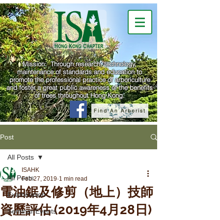
Mission: Through research, technology,
maintenance of standards and education to
promote the professional practice of arboriculture
and foster a great public awareness of the benefits
of trees throughout Hong Kong.
Find An Arborist
Post
All Posts
ISAHK
All Posts
Feb 27, 2019
1 min read
電油鋸及修剪（地上）技師
Examination
資歷評估 (2019年4月28日)
Seminar/Events